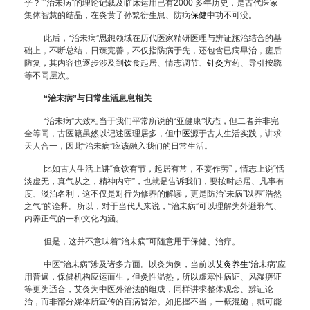
乎？”“治未病”的理论记载及临床运用已有2000 多年历史，是古代医家
集体智慧的结晶，在炎黄子孙繁衍生息、防病
保健
中功不可没。
此后，“治未病”思想领域在历代医家精研医理与辨证施治结合的基
础上，不断总结，日臻完善，不仅指防病于先，还包含已病早治，瘥后
防复，其内容也逐步涉及到
饮食
起居、情志调节、
针灸
方药、导引按跷
等不同层次。
“治未病”与日常生活息息相关
“治未病”大致相当于我们平常所说的“亚健康”状态，但二者并非完
全等同，古医籍虽然以记述医理居多，但
中医
源于古人生活实践，讲求
天人合一，因此“治未病”应该融入我们的日常生活。
比如古人生活上讲“食饮有节，起居有常，不妄作劳”，情志上说“恬
淡虚无，真气从之，精神内守”，也就是告诉我们，要按时起居、凡事有
度、淡泊名利，这不仅是对行为修养的解读，更是防治“未病”以养“浩然
之气”的诠释。所以，对于当代人来说，“治未病”可以理解为外避邪气、
内养正气的一种文化内涵。
但是，这并不意味着“治未病”可随意用于保健、治疗。
中医“治未病”涉及诸多方面。以灸为例，当前以
艾灸
养生
‘治未病’应
用普遍，保健机构应运而生，但灸性温热，所以虚寒性病证、风湿痹证
等更为适合，艾灸为中医外治法的组成，同样讲求整体观念、辨证论
治，而非部分媒体所宣传的百病皆治。如把握不当，一概混施，就可能