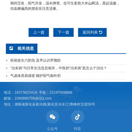
期间艾灸，阳气升发，温补脾胃。也可生姜熬大米
山药
汤，晨起温服，
但血糖偏高的朋友应注意适量。
上一篇
下一篇
返回列表
相关信息
疾病发生六阶段 及早认识早预防
“治未病”与日常生活息息相关，中医的“治未病”是怎么个治法？
气虚体质易感冒 顾护阳气御外邪
电话：18373825419 手机：15197806868
邮箱：1090880708@QQ.com
地址：湖南省新化县新冷路(新化至冷水江)青峰村五组59号
公众号
抖音