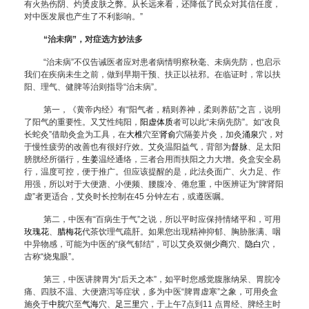
有火热伤阴、灼烫皮肤之弊。从长远来看，还降低了民众对其信任度，
对中医发展也产生了不利影响。”
“治未病”，对症选方妙法多
“治未病”不仅告诫医者应对患者病情明察秋毫、未病先防，也启示
我们在疾病未生之前，做到早期干预、扶正以祛邪。在临证时，常以扶
阳、理气、健脾等治则指导“治未病”。
第一，《黄帝内经》有“阳气者，精则养神，柔则养筋”之言，说明
了阳气的重要性。又艾性纯阳，
阳虚
体质
者可以此“未病先防”。如“改良
长蛇灸”借助灸盒为工具，在
大椎
穴至
肾俞
穴隔姜片灸，加灸
涌泉
穴，对
于慢性疲劳的改善也有很好疗效。艾灸温阳益气，背部为
督脉
、足太阳
膀胱经所循行，
生姜
温经通络，三者合用而扶阳之力大增。灸盒安全易
行，温度可控，便于推广。但应该提醒的是，此法灸面广、火力足、作
用强，所以对于大便溏、小便频、腰腹冷、倦怠重，中医辨证为“脾肾阳
虚”者更适合，艾灸时长控制在45 分钟左右，或遵医嘱。
第二，中医有“百病生于气”之说，所以平时应保持情绪平和，可用
玫瑰花
、
腊梅花
代茶饮理气疏肝。如果您出现精神抑郁、胸胁胀满、咽
中异物感，可能为中医的“痰气郁结”，可以艾灸双侧
少商
穴、
隐白
穴，
古称“烧鬼眼”。
第三，中医讲脾胃为“后天之本”，如平时您感觉腹胀纳呆、胃脘冷
痛、四肢不温、大便溏泻等症状，多为中医“脾胃虚寒”之象，可用灸盒
施灸于
中脘
穴至
气海
穴、
足三里
穴，于上午7点到11 点胃经、脾经主时