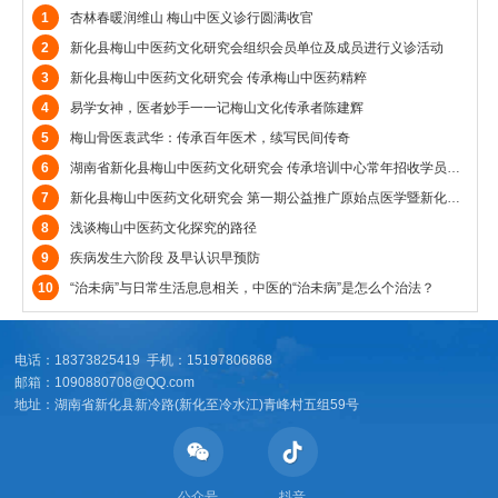
1
杏林春暖润维山 梅山中医义诊行圆满收官
2
新化县梅山中医药文化研究会组织会员单位及成员进行义诊活动
3
新化县梅山中医药文化研究会 传承梅山中医药精粹
4
易学女神，医者妙手一一记梅山文化传承者陈建辉
5
梅山骨医袁武华：传承百年医术，续写民间传奇
6
湖南省新化县梅山中医药文化研究会 传承培训中心常年招收学员总纲
7
新化县梅山中医药文化研究会 第一期公益推广原始点医学暨新化县原始 点医学众康理疗中心公益推广第十六期原始点医学交流学习班公告
8
浅谈梅山中医药文化探究的路径
9
疾病发生六阶段 及早认识早预防
10
“治未病”与日常生活息息相关，中医的“治未病”是怎么个治法？
电话：18373825419 手机：15197806868
邮箱：1090880708@QQ.com
地址：湖南省新化县新冷路(新化至冷水江)青峰村五组59号
公众号
抖音