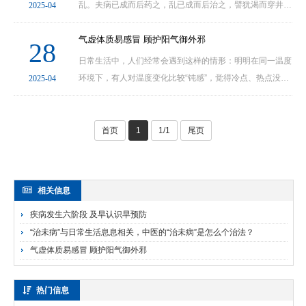
乱。夫病已成而后药之，乱已成而后治之，譬犹渴而穿井，
2025-04
斗而铸锥，不亦晚乎？”“治未病”的理论记载及临床运用已有
2000 多年历史，是古代医家集体智慧的结晶，···
气虚体质易感冒 顾护阳气御外邪
28
日常生活中，人们经常会遇到这样的情形：明明在同一温度
环境下，有人对温度变化比较“钝感”，觉得冷点、热点没关
2025-04
系，身体很容易适应；有人却显得特别敏感和“娇气”，热一
点易冒汗，冻一些更是受不了，夏季尤其明显···
首页
1
1/1
尾页
相关信息
疾病发生六阶段 及早认识早预防
“治未病”与日常生活息息相关，中医的“治未病”是怎么个治法？
气虚体质易感冒 顾护阳气御外邪
热门信息