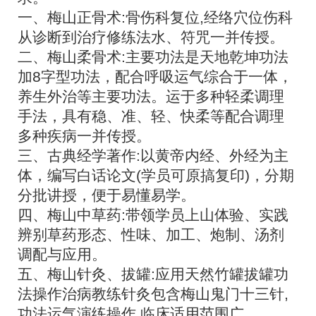
一、梅山正骨术:骨伤科复位,经络穴位伤科
从诊断到治疗修练法水、符咒一并传授。
二、梅山柔骨术:主要功法是天地乾坤功法
加8字型功法，配合呼吸运气综合于一体，
养生外治等主要功法。运于多种轻柔调理
手法，具有稳、准、轻、快柔等配合调理
多种疾病一并传授。
三、古典经学著作:以黄帝内经、外经为主
体，编写白话论文(学员可原搞复印)，分期
分批讲授，便于易懂易学。
四、梅山中草药:带领学员上山体验、实践
辨别草药形态、性味、加工、炮制、汤剂
调配与应用。
五、梅山针灸、拔罐:应用天然竹罐拔罐功
法操作治病教练针灸包含梅山鬼门十三针,
功法运气演练操作,临床适用范围广