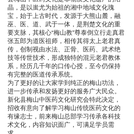
晶，是以蚩尤为始祖的湘中地域文化瑰
宝，始于上古时代，发源于大熊山麓，融
巫、医、道、武于一体，是荆楚文化的重
要支脉，其核心“梅山教”尊泰倒立行走真君
张五郎为道医祖师，相传其得太上老君真
传，创制视由水法、正骨、医药、武术绝
技等传世技术，形成独特的混元老君教体
系，经历几千年的口传心授，至今仍保持
有完整的医道传承系统。
为了更好的让大家学到纯正的梅山功法，
进一步传承和发扬更好的服务广大民众。
新化县梅山中医药文化研究会特此决定，
招收有意向了解学习梅山传统医药文化的
有缘志士，前来梅山总部学习传承各科技
术文化，内容知识面广，可满足学员需
求。