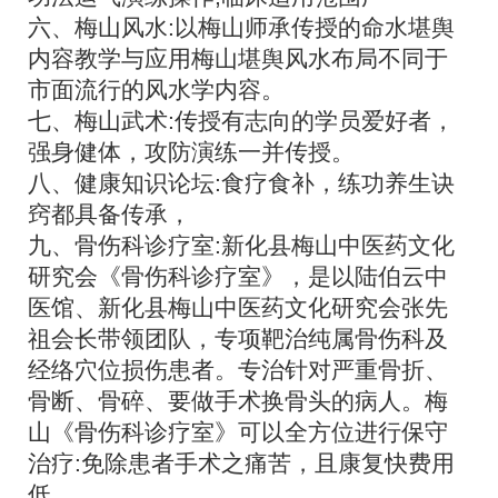
六、梅山风水:以梅山师承传授的命水堪舆
内容教学与应用梅山堪舆风水布局不同于
市面流行的风水学内容。
七、梅山武术:传授有志向的学员爱好者，
强身健体，攻防演练一并传授。
八、健康知识论坛:食疗食补，练功养生诀
窍都具备传承，
九、骨伤科诊疗室:新化县梅山中医药文化
研究会《骨伤科诊疗室》，是以陆伯云中
医馆、
新化县梅山中医药文化研究会
张先
祖会长带领团队，专项靶治纯属骨伤科及
经络穴位损伤患者。专治针对严重骨折、
骨断、骨碎、要做手术换骨头的病人。梅
山《骨伤科诊疗室》可以全方位进行保守
治疗:免除患者手术之痛苦，且康复快费用
低。