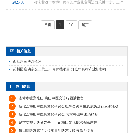
标志着这一珍稀中药材的产业化发展迈出关键一步。三叶青
2025-05
素有“药中黄金”之称，其块根富含黄酮类、多糖等活性成
分，在抗癌、抗炎、增强免疫力等领域应用广泛。···
首页
1
1/1
尾页
相关信息
西江湾药博园概述
药博园启动杂交二代三叶青种植项目 打造中药材产业新标杆
热门信息
1
杏林春暖润维山 梅山中医义诊行圆满收官
2
新化县梅山中医药文化研究会组织会员单位及成员进行义诊活动
3
新化县梅山中医药文化研究会 传承梅山中医药精粹
4
易学女神，医者妙手一一记梅山文化传承者陈建辉
5
梅山骨医袁武华：传承百年医术，续写民间传奇