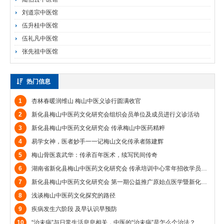
刘道宗中医馆
伍升桂中医馆
伍礼凡中医馆
张先祖中医馆
热门信息
1
杏林春暖润维山 梅山中医义诊行圆满收官
2
新化县梅山中医药文化研究会组织会员单位及成员进行义诊活动
3
新化县梅山中医药文化研究会 传承梅山中医药精粹
4
易学女神，医者妙手一一记梅山文化传承者陈建辉
5
梅山骨医袁武华：传承百年医术，续写民间传奇
6
湖南省新化县梅山中医药文化研究会 传承培训中心常年招收学员总纲
7
新化县梅山中医药文化研究会 第一期公益推广原始点医学暨新化县原始 点医学众康理疗中心公益推广第十六期原始点医学交流学习班公告
8
浅谈梅山中医药文化探究的路径
9
疾病发生六阶段 及早认识早预防
10
“治未病”与日常生活息息相关，中医的“治未病”是怎么个治法？